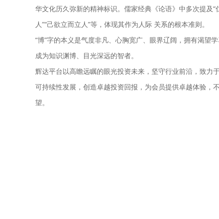
华文化历久弥新的精神标识。儒家经典《论语》中多次提及“仁
人”“己欲立而立人”等，体现其作为人际 关系的根本准则。
“博”字的本义是气度非凡、心胸宽广、眼界辽阔，拥有渴望
成为知识渊博、目光深远的智者。
辉达平台以高瞻远瞩的眼光投资未来，坚守行业前沿，致力
可持续性发展，创造卓越投资回报，为会员提供卓越体验，
望。