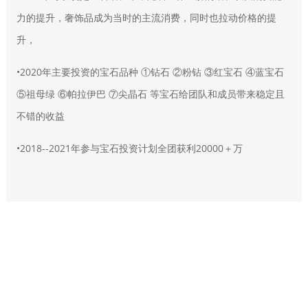
力的提升，奢饰品成为当时的主流消费，同时也拉动价格的提
升，
•2020年主要投资的宝石品种 ①钻石 ②粉钻 ③红宝石 ④蓝宝石
⑤祖母绿 ⑥帕拉伊巴 ⑦尖晶石 等宝石给团队和成员带来稳定且
不错的收益
•2018--2021年参与宝石投资计划全团获利20000＋万