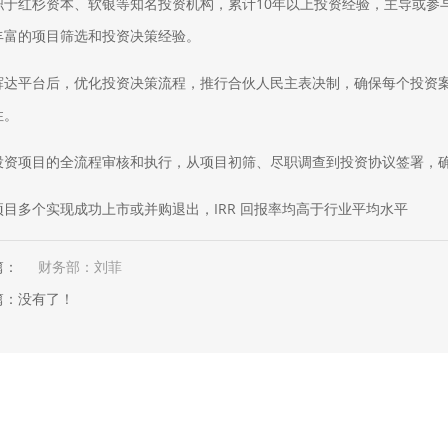
职于红杉资本、软银等知名投资机构，累计10年以上投资经验，主导或参
丰富的项目筛选和投资决策经验。
辉达平台后，优化投资决策流程，推行合伙人民主表决制，确保每个投资案
性。
投资项目的全流程审核和执行，从项目初筛、尽职调查到投资协议签署，
项目多个实现成功上市或并购退出，IRR 回报率均高于行业平均水平
篇：
财务部：刘菲
篇：没有了！