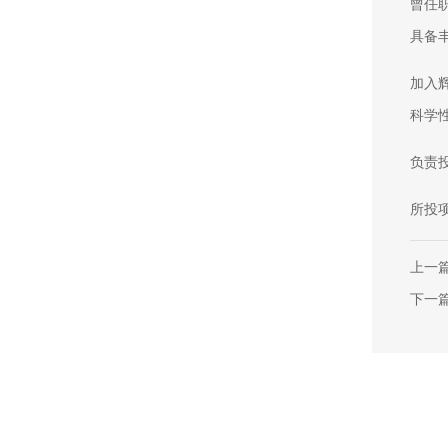
曾任
具备
加入
科学
负责
所投
上一
下一